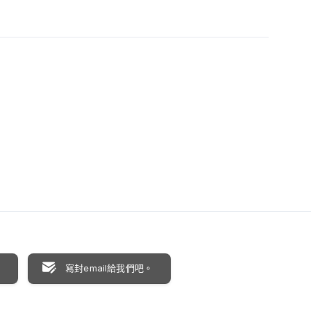
聊
寫封email給我們吧。