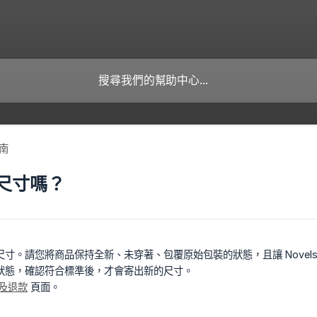
南
尺寸嗎？
寸。請您將商品保持全新、未穿著、包覆原始包裝的狀態，且讓 Novel
狀態，確認符合標準後，才會寄出新的尺寸。
及退款
頁面。